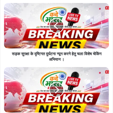
u
r
E
m
a
i
l
a
d
d
सड़क सुरक्षा के दृष्टिगत दुर्घटना न्यून करने हेतु चला विशेष चेकिंग
r
अभियान ।
e
s
s