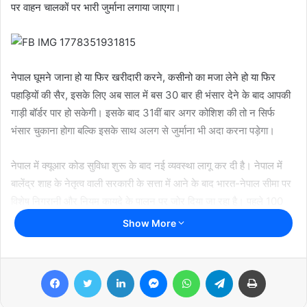
पर वाहन चालकों पर भारी जुर्माना लगाया जाएगा।
m
a
i
l
नेपाल घूमने जाना हो या फिर खरीदारी करने, कसीनो का मजा लेने हो या फिर
पहाड़ियों की सैर, इसके लिए अब साल में बस 30 बार ही भंसार देने के बाद आपकी
गाड़ी बॉर्डर पार हो सकेगी। इसके बाद 31वीं बार अगर कोशिश की तो न सिर्फ
भंसार चुकाना होगा बल्कि इसके साथ अलग से जुर्माना भी अदा करना पड़ेगा।
नेपाल में क्यूआर कोड सुविधा शुरू के बाद नई व्यवस्था लागू कर दी है। नेपाल में
बालेंद्र शाह के नेतृत्व वाली सरकारी के सत्ता में आने के बाद भारत-नेपाल सीमा पर
विशेष निगरानी और नियम कायदे के पालन पर जोर दिया जा रहा है। पहले 100
रुपये से अधिक के भारतीय मूल्य का सामान ले जाने पर भंसार ड्यूटी शुरू हो गई।
Show More
अब नेपाल में जाने वाले वाहनों पर डिजिटल निगरानी बढ़ा दी है। इसमें क्यूआर कोड
के जरिये भंसार की सुविधा तो आसान कर दी गई है, लेकिन एक साल में 30 बार से
Facebook
Twitter
LinkedIn
Messenger
WhatsApp
Telegram
Print
ज्यादा भारतीय वाहन के भंसार की अनुमति पर रोक लगा दी गई है। ऐसा पाए जाने
पर वाहन चालकों पर भारी जुर्माना लगाया जाएगा।