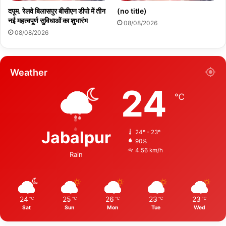
दपूम. रेलवे बिलासपुर बीसीएन डीपो में तीन
(no title)
नई महत्वपूर्ण सुविधाओं का शुभारंभ
08/08/2026
08/08/2026
Weather
24
℃
Jabalpur
24º - 23º
90%
4.56 km/h
Rain
24
25
26
23
23
℃
℃
℃
℃
℃
Sat
Sun
Mon
Tue
Wed