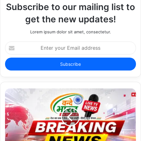
Subscribe to our mailing list to
get the new updates!
Lorem ipsum dolor sit amet, consectetur.
E
n
t
e
r
y
o
u
r
E
m
a
i
l
a