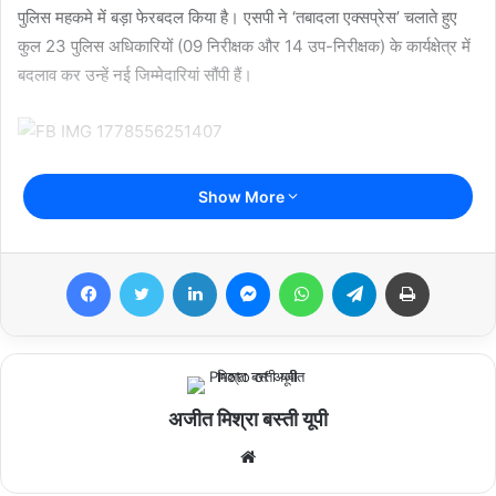
पुलिस महकमे में बड़ा फेरबदल किया है। एसपी ने ‘तबादला एक्सप्रेस’ चलाते हुए
कुल 23 पुलिस अधिकारियों (09 निरीक्षक और 14 उप-निरीक्षक) के कार्यक्षेत्र में
बदलाव कर उन्हें नई जिम्मेदारियां सौंपी हैं।
कानून व्यवस्था को मजबूत करने की कवायद
Show More
जारी प्रेस नोट के अनुसार, जनपद की सुरक्षा व्यवस्था को प्रभावी बनाने के लिए
कई थानों के प्रभारियों और महत्वपूर्ण सेल के प्रभारियों को इधर से उधर किया गया
Facebook
Twitter
LinkedIn
Messenger
WhatsApp
Telegram
Print
है। पुलिस अधीक्षक ने स्पष्ट किया कि यह कार्रवाई प्रशासनिक कुशलता और
जमीनी स्तर पर पुलिसिंग को बेहतर बनाने के लिए की गई है।
मुख्य स्थानांतरणों पर एक नजर:
अजीत मिश्रा बस्ती यूपी
निरीक्षकों के तबादले:
निरीक्षक वीरेंद्र कुमार यादव को पुलिस लाइन से
We
हटाकर निरीक्षक अपराध थाना कोतवाली भेजा गया है। वहीं, राकेश कुमार
bsi