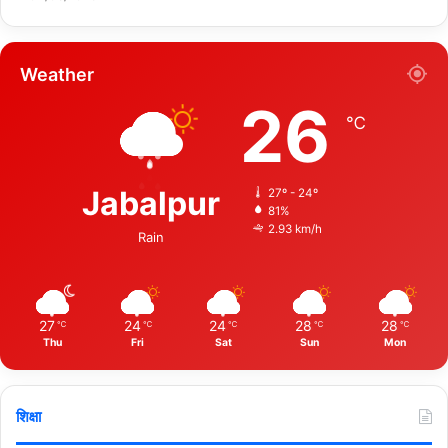
Weather
26
℃
Jabalpur
27º - 24º
81%
2.93 km/h
Rain
27
24
24
28
28
℃
℃
℃
℃
℃
Thu
Fri
Sat
Sun
Mon
शिक्षा