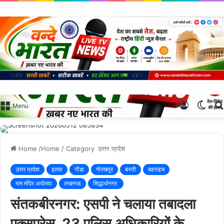
Log
Swit
Menu
In
skin
Home
/Home / Category
उत्तर प्रदेश
उत्तर प्रदेश
इतवा
गोंडा
गोरखपुर
बस्ती
बहराइच
राम मंदिर अयोध्या
लखनऊ
सिद्धार्थनगर
संतकबीरनगर: एसपी ने चलाया तबादला
एक्सप्रेस, 23 पुलिस अधिकारियों के