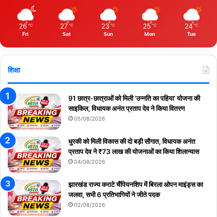
26
27
23
25
24
℃
℃
℃
℃
℃
Fri
Sat
Sun
Mon
Tue
शिक्षा
91 छात्र-छात्राओं को मिली ‘उन्नति का पहिया’ योजना की
साइकिल, विधायक अनंत प्रताप देव ने किया वितरण
05/08/2026
धुरकी को मिली विकास की दो बड़ी सौगात, विधायक अनंत
प्रताप देव ने ₹73 लाख की योजनाओं का किया शिलान्यास
04/08/2026
झारखंड राज्य कराटे चैंपियनशिप में बिरला ओपन माइंड्स का
जलवा, सभी 6 प्रतिभागियों ने जीते पदक
02/08/2026