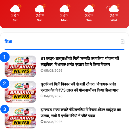
28
24
24
23
24
℃
℃
℃
℃
℃
Sat
Sun
Mon
Tue
Wed
शिक्षा
91 छात्र-छात्राओं को मिली ‘उन्नति का पहिया’ योजना की
साइकिल, विधायक अनंत प्रताप देव ने किया वितरण
05/08/2026
धुरकी को मिली विकास की दो बड़ी सौगात, विधायक अनंत
प्रताप देव ने ₹73 लाख की योजनाओं का किया शिलान्यास
04/08/2026
झारखंड राज्य कराटे चैंपियनशिप में बिरला ओपन माइंड्स का
जलवा, सभी 6 प्रतिभागियों ने जीते पदक
02/08/2026