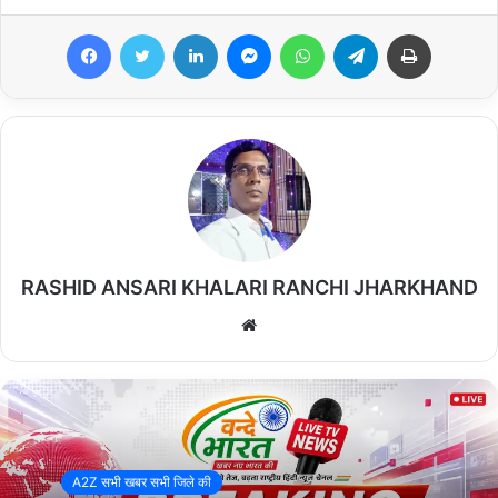
Facebook
Twitter
LinkedIn
Messenger
WhatsApp
Telegram
Print
ड्रोन निगरानी से सीआईएसएफ की बड़ी कार्रवाई, 2.070 टन अवैध कोयला
बरामद।।
RASHID ANSARI KHALARI RANCHI JHARKHAND
रिपोर्टर/राशीद अंसारी
We
bsi
खलारी।
अवैध कोयला चोरी एवं तस्करी के खिलाफ चलाए जा रहे विशेष अभियान
te
के तहत सीआईएसएफ यूनिट सीसीएल एनके एवं पिपरवार ने गुरुवार को बड़ी
कार्रवाई करते हुए 2.070 टन अवैध कोयला बरामद किया। यह कार्रवाई ड्रोन
निगरानी एवं आसूचना बल की सटीक सूचना के आधार पर की गई।
A2Z सभी खबर सभी जिले की