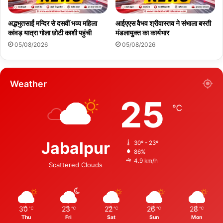
अद्भभुतसाईं मन्दिर से दसवीं भव्य महिला
आईएएस वैभव श्रीवास्तव ने संभाला बस्ती
कांवड़ यात्रा गोला छोटी काशी पहुंची
मंडलायुक्त का कार्यभार
05/08/2026
05/08/2026
Weather
25
℃
Jabalpur
30º - 23º
86%
4.9 km/h
Scattered Clouds
30
23
22
26
28
℃
℃
℃
℃
℃
Thu
Fri
Sat
Sun
Mon