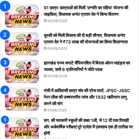
91 छात्र-छात्राओं को मिली ‘उन्नति का पहिया’ योजना की
साइकिल, विधायक अनंत प्रताप देव ने किया वितरण
05/08/2026
धुरकी को मिली विकास की दो बड़ी सौगात, विधायक अनंत
प्रताप देव ने ₹73 लाख की योजनाओं का किया शिलान्यास
04/08/2026
झारखंड राज्य कराटे चैंपियनशिप में बिरला ओपन माइंड्स का
जलवा, सभी 6 प्रतिभागियों ने जीते पदक
02/08/2026
रांची में आदिवासी छात्र संघ की प्रेस वार्ता, JPSC-JSSC
पेपर लीक की उच्चस्तरीय जांच और 1932 खतियान लागू
करने की मांग
01/08/2026
छग. की सरकारी स्कूलों की कक्षा 1ली, से 12 वीं तक तिमाही
और अर्धवार्षिक परीक्षाएं पूरे प्रदेश में एकसाथ एक.ही तारीख पर
होंगी