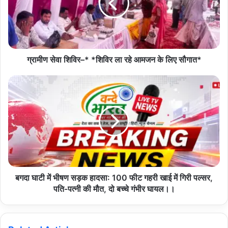
a
i
l
a
d
d
ग्रामीण सेवा शिविर–* *शिविर ला रहे आमजन के लिए सौगात*
r
e
s
s
बगदा घाटी में भीषण सड़क हादसा: 100 फीट गहरी खाई में गिरी पल्सर,
पति-पत्नी की मौत, दो बच्चे गंभीर घायल।।