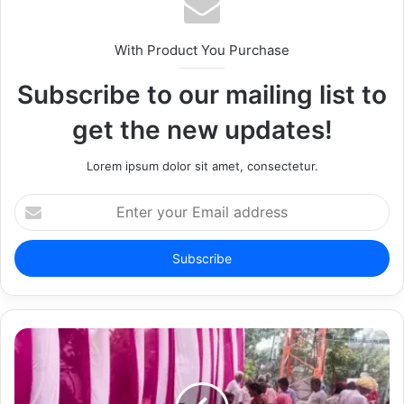
With Product You Purchase
Subscribe to our mailing list to
get the new updates!
Copy URL
Lorem ipsum dolor sit amet, consectetur.
E
n
t
e
r
y
o
u
r
E
m