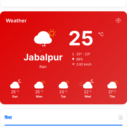
Weather
25
℃
Jabalpur
25º - 23º
88%
3.92 km/h
Rain
25
25
23
22
27
℃
℃
℃
℃
℃
Sun
Mon
Tue
Wed
Thu
शिक्षा