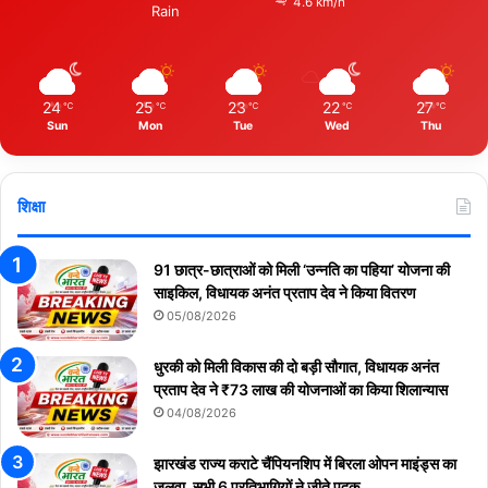
4.6 km/h
Rain
24
25
23
22
27
℃
℃
℃
℃
℃
Sun
Mon
Tue
Wed
Thu
शिक्षा
91 छात्र-छात्राओं को मिली ‘उन्नति का पहिया’ योजना की
साइकिल, विधायक अनंत प्रताप देव ने किया वितरण
05/08/2026
धुरकी को मिली विकास की दो बड़ी सौगात, विधायक अनंत
प्रताप देव ने ₹73 लाख की योजनाओं का किया शिलान्यास
04/08/2026
झारखंड राज्य कराटे चैंपियनशिप में बिरला ओपन माइंड्स का
जलवा, सभी 6 प्रतिभागियों ने जीते पदक