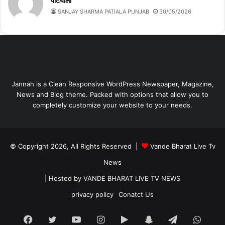
पटियाला
SANJAY SHARMA PATIALA PUNJAB
30/05/2026
Jannah is a Clean Responsive WordPress Newspaper, Magazine,
News and Blog theme. Packed with options that allow you to
completely customize your website to your needs.
© Copyright 2026, All Rights Reserved |
Vande Bharat Live Tv
News
| Hosted by
VANDE BHARAT LIVE TV NEWS
privacy policy
Conatct Us
Facebook
Twitter
YouTube
Instagram
Google
Snapchat
Telegram
What