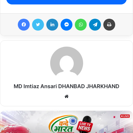
साथ चल रहे कृषि विशेषज्ञ किसानों की समस्याओं का मौके पर ही समाधान करेंगे
और उन्हें कृषि संबंधित तकनीकी सलाह उपलब्ध कराएंगे।
Facebook
Twitter
LinkedIn
Messenger
WhatsApp
Telegram
Print
रथ के माध्यम से माननीय मुख्यमंत्री और माननीय कृषि मंत्री का कृषकों के नाम
संदेश प्रसारित किया जाएगा। अभियान एक उद्देश्य यह भी है कि प्रत्येक किसान
तक योजनाओं की सही एवं समय पर जानकारी पहुंचे ताकि कृषक विपरीत मौसम के
प्रति सजग रहें एवं अधिकतम लाभ ले सकें।
उन्होंने कहा कि बिरसा कृषि रथ का उद्देश्य जिले के अंतिम छोर पर बैठे किसानों तक
पहुंचना है। उन्नत कृषि पद्धतियों को अपनाकर किसान अपनी आय को दोगुना कर
सकते हैं। यह रथ न केवल सूचना का माध्यम है, बल्कि यह किसानों और कृषि विभाग
MD Imtiaz Ansari DHANBAD JHARKHAND
के बीच एक सीधा सेतु है। जिले के सभी प्रखंडों में यह रथ भ्रमण करेगा, ताकि
अधिक से अधिक किसान इससे लाभान्वित हो सकेंगे।
We
bsi
te
मौके पर जिला कृषि पदाधिकारी श्री अभिषेक मिश्रा, कृषि विज्ञान केन्द्र के वरीय
वैज्ञानिक डॉ अनिल कुमार, जिला उद्यान पदाधिकारी श्री जनार्दन शर्मा, जिला
जनसंपर्क पदाधिकारी श्री सुनिल कुमार सिंह, उप परियोजना निदेशक श्री