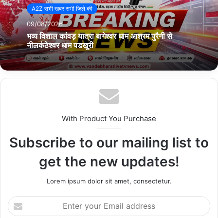
मोतीलाल, सहायक तकनीकी प्रबंधक श्री संतोष कुमार आदि उपस्थित रहे।
A2Z सभी खबर सभी जिले की
09/08/2026
भव्य विशाल कांवड़ यात्रा बागेश्वर धाम आश्रम पुरैनी से
Copy URL
नीलकंठेश्वर धाम पडखुरी
With Product You Purchase
Subscribe to our mailing list to
get the new updates!
Lorem ipsum dolor sit amet, consectetur.
E
n