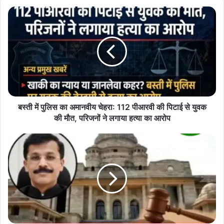
u
r
E
m
a
i
l
a
d
d
बस्ती में पुलिस का अमानवीय चेहरा: 112 पीआरवी की पिटाई से युवक
r
की मौत, परिजनों ने लगाया हत्या का आरोप
e
s
s