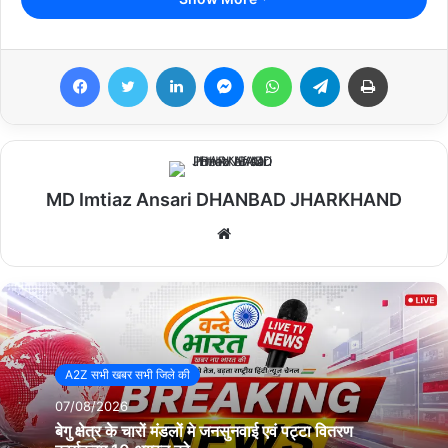
जैसे ही वहां से आदेश प्राप्त होगा और तिथि निश्चित होगी, सभी को सूचित कर,
मेडिकल व डॉक्यूमेंट वेरिफिकेशन की प्रक्रिया आरंभ होगी।
Facebook
Twitter
LinkedIn
Messenger
WhatsApp
Telegram
Print
उपायुक्त ने प्रतिनिधिमंडल को जिला प्रशासन द्वारा स्टेट को लिखा गया पत्र की
प्रतिलिपि दी। प्रतिमंडलमंडल के सभी सदस्यों ने उसे पढ़ा और पूरी तरह से
आश्वस्त हुए।
उपायुक्त ने कहा कि जिला प्रशासन ने बिल्कुल पारदर्शी प्रक्रिया अपनाकर
MD Imtiaz Ansari DHANBAD JHARKHAND
होमगार्ड बहाली की परीक्षा सफलतापूर्वक संपन्न कराई है। आगे की प्रक्रिया भी
उसी तरह से संपन्न कराई जाएगी।
We
bsi
te
उन्होंने सभी चयनित अभ्यर्थियों को किसी भी बिचौलिए के झांसे में नहीं आने का
अनुरोध किया। उन्होंने कहा कि यदि कोई भी बिचौलिया किसी भी अभ्यर्थी को राशि
लेकर उनका काम कराने का प्रलोभन देता है तो वे सीधे उपायुक्त से संपर्क कर
सकते हैं। उपायुक्त ने सभी को किसी भी अफवाह पर भी ध्यान नहीं देनेे का अनुरोध
A2Z सभी खबर सभी जिले की
किया।
07/08/2026
बेगु क्षेत्र के चारों मंडलों मे जनसुनवाई एवं पट्टा वितरण
प्रतिनिधिमंडल में दीपा कुमारी, खुशबू कुमारी, विवेक दुबे व विवेक कुमार मौजूद थे।