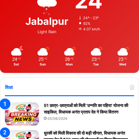
24
Jabalpur
24º - 23º
92%
4.07 km/h
Light Rain
24
25
26
23
23
℃
℃
℃
℃
℃
Sat
Sun
Mon
Tue
Wed
शिक्षा
91 छात्र-छात्राओं को मिली ‘उन्नति का पहिया’ योजना की
साइकिल, विधायक अनंत प्रताप देव ने किया वितरण
05/08/2026
धुरकी को मिली विकास की दो बड़ी सौगात, विधायक अनंत