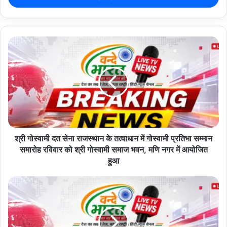
बढ़ता है। यह अभियान लोगों के बीच माँ के महत्व को समझाने और इस खास दिन
r
y
को यादगार बनाने की एक सराहनीय पहल साबित हुआ।
o
u
( कैमुर से अफसार आलम की रिपोर्ट)
r
E
m
a
Copy URL
i
l
a
d
d
श्री गोस्वामी दत सेना राजस्थान के तत्वाधान में गोस्वामी प्रतिभा सम्मान
r
समारोह रविवार को श्री गोस्वामी समाज भवन, मणि नगर में आयोजित
e
हुआ
s
s