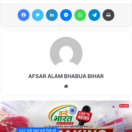
भभुआ। अंतरराष्ट्रीय मदर्स डे के अवसर पर रविवार को नगर पालिका मध्य
Facebook
Twitter
LinkedIn
Messenger
WhatsApp
Telegram
Print
विद्यालय भभुआ परिसर में संचालित उर्दू प्राथमिक विद्यालय में एक भावनात्मक और
रचनात्मक कार्यक्रम का आयोजन किया गया। कार्यक्रम का नेतृत्व आर्ट ऑफ
गिविंग के बिहार ब्रांड एंबेसडर शिवम कुमार ने किया, जिसमें बच्चों ने बढ़-चढ़कर
हिस्सा लेते हुए अपनी प्रतिभा का प्रदर्शन किया।
कार्यक्रम के दौरान बच्चों ने आंधी-पानी में गिरे पीपल के पत्तों, कनैल और अरहूल
के फूलों की सहायता से माँ की आकर्षक आकृति तैयार की। “एक संदेश माँ के नाम”
थीम पर आधारित इस आयोजन में बच्चों ने अपनी माँ के प्रति प्रेम, सम्मान और
कृतज्ञता को अनोखे अंदाज में प्रस्तुत किया। प्राकृतिक सामग्री से बनाई गई यह
AFSAR ALAM BHABUA BIHAR
कलाकृति लोगों के आकर्षण का केंद्र बनी रही।
We
bsi
इस मौके पर शिवम कुमार ने कहा कि माँ केवल एक शब्द नहीं, बल्कि संपूर्ण जीवन
te
का आधार हैं। उन्होंने बताया कि बच्चों ने चित्र, संदेश और प्रकृति से जुड़ी वस्तुओं
के माध्यम से अपनी भावनाओं को व्यक्त किया। उन्होंने कहा कि माँ और प्रकृति
दोनों ही जीवनदायिनी हैं और पत्तों व फूलों से माँ की आकृति बनाकर बच्चों ने
पर्यावरण संरक्षण का भी संदेश दिया है।
A2Z सभी खबर सभी जिले की