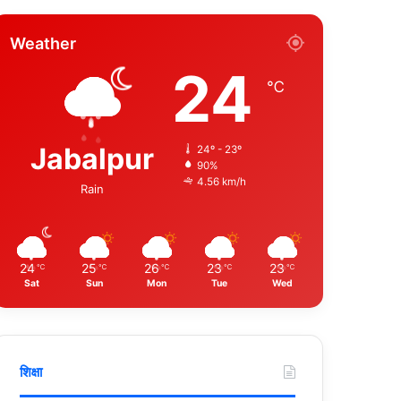
Weather
24
℃
Jabalpur
24º - 23º
90%
4.56 km/h
Rain
24
25
26
23
23
℃
℃
℃
℃
℃
Sat
Sun
Mon
Tue
Wed
शिक्षा