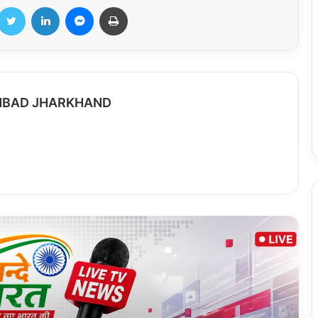
Twitter
LinkedIn
Messenger
Print
मुख्यमंत्री योगी आदित्यनाथ जी आज जनपद मेरठ में
कांवड़ यात्रियों पर पुष्पवर्षा हेतु आयोजित कार्यक्रम
में हुए सम्मिलित
ANBAD JHARKHAND
शहीद स्मारक में स्वतंत्रता सेनानी संगठन के सदस्यों
ने बैठक किया।
ब्रेकिंग न्यूज़ अनुमंडलीय अस्पताल में 75 वर्षीय
महिला की मौत, परिजनों ने चिकित्सक पर लगाया
लापरवाही का आरोप
सिंगोड़ी क्षेत्र में बिजली सेवा बंद
CG Alcohol Ban: शराब पीने पर 3500 और