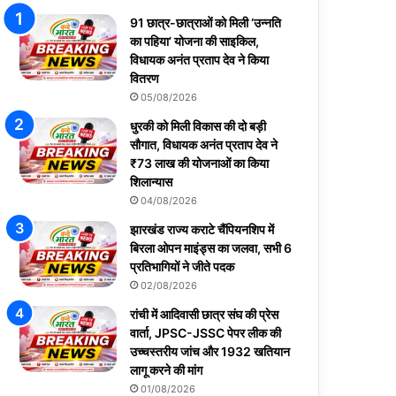
91 छात्र-छात्राओं को मिली ‘उन्नति
का पहिया’ योजना की साइकिल,
विधायक अनंत प्रताप देव ने किया
वितरण
05/08/2026
धुरकी को मिली विकास की दो बड़ी
सौगात, विधायक अनंत प्रताप देव ने
₹73 लाख की योजनाओं का किया
शिलान्यास
04/08/2026
झारखंड राज्य कराटे चैंपियनशिप में
बिरला ओपन माइंड्स का जलवा, सभी 6
प्रतिभागियों ने जीते पदक
02/08/2026
रांची में आदिवासी छात्र संघ की प्रेस
वार्ता, JPSC-JSSC पेपर लीक की
उच्चस्तरीय जांच और 1932 खतियान
लागू करने की मांग
01/08/2026