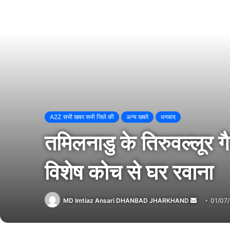
A2Z सभी खबर सभी जिले की
अन्य खबरे
धनबाद
तमिलनाडु के तिरुवल्लूर 
विशेष कोच से घर रवाना
MD Imtiaz Ansari DHANBAD JHARKHAND
Send
01/07
an
email