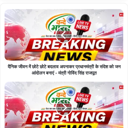
o
u
r
E
m
a
i
l
a
d
d
दैनिक जीवन में छोटे छोटे बदलाव अपनाकर प्रधानमंत्री के संदेश को जन
r
आंदोलन बनाएं - मंत्री गोविंद सिंह राजपूत
e
s
s