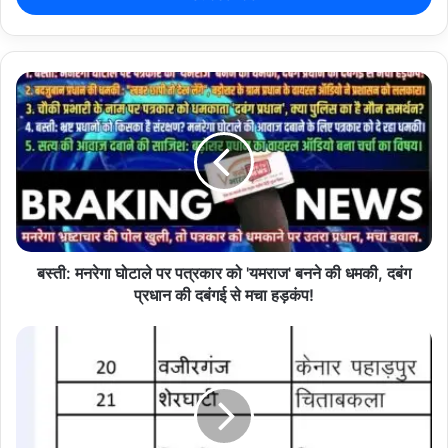
r
y
o
Copy URL
u
r
E
m
a
i
l
a
d
d
बस्ती: मनरेगा घोटाले पर पत्रकार को 'यमराज' बनने की धमकी, दबंग
r
प्रधान की दबंगई से मचा हड़कंप!
e
s
s