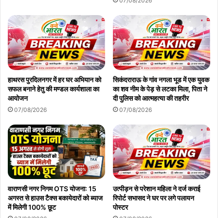
07/08/2026
हाथरस पुरदिलनगर में हर घर अभियान को
सिकंदराराऊ के गांव नगला भूड में एक युवक
सफल बनाने हेतु की मण्डल कार्यशाला का
का शव नीम के पेड़ से लटका मिला, पिता ने
आयोजन
दी पुलिस को आत्महत्या की तहरीर
07/08/2026
07/08/2026
वाराणसी नगर निगम OTS योजना: 15
उत्पीड़न से परेशान महिला ने दर्ज कराई
अगस्त से हाउस टैक्स बकायेदारों को ब्याज
रिपोर्ट सभासद ने घर पर लगे पलायन
में मिलेगी 100% छूट
पोस्टर