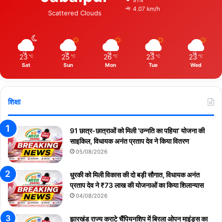
4.07 km/h
Scattered Clouds
23
25
26
23
23
℃
℃
℃
℃
℃
Sat
Sun
Mon
Tue
Wed
शिक्षा
91 छात्र-छात्राओं को मिली ‘उन्नति का पहिया’ योजना की
साइकिल, विधायक अनंत प्रताप देव ने किया वितरण
05/08/2026
धुरकी को मिली विकास की दो बड़ी सौगात, विधायक अनंत
प्रताप देव ने ₹73 लाख की योजनाओं का किया शिलान्यास
04/08/2026
झारखंड राज्य कराटे चैंपियनशिप में बिरला ओपन माइंड्स का