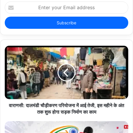
E
n
t
e
r
y
o
u
r
E
m
a
i
l
a
d
d
वाराणसी: दालमंडी चौड़ीकरण परियोजना में आई तेजी, इस महीने के अंत
r
तक शुरू होगा सड़क निर्माण का काम
e
s
s