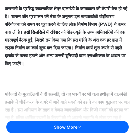
d
वाराणसी के प्रसिद्ध व्यावसायिक क्षेत्र दालमंडी के कायाकल्प की तैयारी तेज हो गई
a
है। शासन और प्रशासन की मंशा के अनुरूप इस महत्वाकांक्षी चौड़ीकरण
n
परियोजना को समय पर पूरा करने के लिए लोक निर्माण विभाग (PWD) ने कमर
e
कस ली है। इसी सिलसिले में रविवार को पीडब्ल्यूडी के उच्च अधिकारियों की एक
m
a
महत्वपूर्ण बैठक हुई, जिसमें तय किया गया कि इस महीने के अंत तक हर हाल में
i
सड़क निर्माण का कार्य शुरू कर दिया जाएगा। निर्माण कार्य शुरू करने से पहले
l
इलाके से मलबा हटाने और अन्य जरूरी बुनियादी काम प्राथमिकता के आधार पर
किए जाएंगे।
मस्जिदों के मुतवल्लियों ने दी सहमति, दो नए भवनों पर भी चला हथौड़ा में दालमंडी
इलाके में चौड़ीकरण के दायरे में आने वाले भवनों को ढहाने का काम युद्धस्तर पर चल
रहा है। इस अभियान के तहत न केवल व्यावसायिक और निजी भवनों को हटाया जा
रहा है, बल्कि धार्मिक स्थलों के हिस्सों को भी आपसी सहमति से तोड़ा जा रहा है।
PWD के अधिशासी अभियंता के. के. सिंह के मुताबिक, चौड़ीकरण के दायरे में आने
Show More
वाले 6 धार्मिक स्थलों में से 5 मस्जिदों (करीमुल्लाह बेग, संगमरमर, अली रजा,