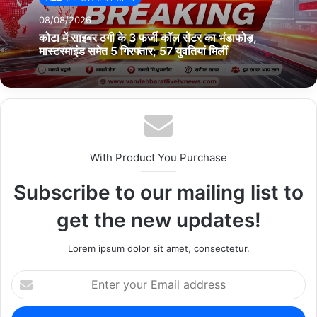
दालमंडी की 650 मीटर लंबी सड़क को बढ़ाकर 17.5 मीटर चौड़ा किया जाना है।
08/08/2026
इस भारी-भरकम प्रोजेक्ट के लिए शासन की ओर से 215 करोड़ रुपये का बजट
कोटा में साइबर ठगी के 3 फर्जी कॉल सेंटर का भंडाफोड़,
भी स्वीकृत किया जा चुका है। सड़क चौड़ी होने से आने वाले दिनों में दालमंडी में
मास्टरमाइंड समेत 5 गिरफ्तार; 57 युवतियां मिलीं
लगने वाले भीषण जाम से स्थानीय निवासियों और व्यापारियों को हमेशा के लिए मुक्ति
मिल जाएगी।
Copy URL
With Product You Purchase
Subscribe to our mailing list to
get the new updates!
Lorem ipsum dolor sit amet, consectetur.
E
n
t