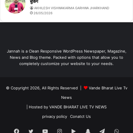
बुकिंग
AKHILESH VISHWAKARMA GARHWA JHARKHAND
26/05/2026
Jannah is a Clean Responsive WordPress Newspaper, Magazine,
News and Blog theme. Packed with options that allow you to
completely customize your website to your needs.
© Copyright 2026, All Rights Reserved |
Vande Bharat Live Tv
News
| Hosted by
VANDE BHARAT LIVE TV NEWS
privacy policy
Conatct Us
Facebook
Twitter
YouTube
Instagram
Google
Snapchat
Telegram
What