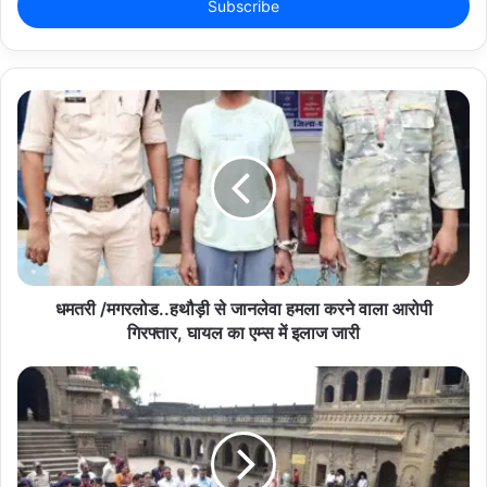
e
r
y
o
u
r
E
m
a
i
l
a
d
d
धमतरी /मगरलोड..हथौड़ी से जानलेवा हमला करने वाला आरोपी
r
गिरफ्तार, घायल का एम्स में इलाज जारी
e
s
s