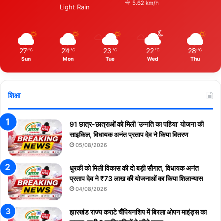
5.62 km/h
Light Rain
27
24
23
22
28
℃
℃
℃
℃
℃
Sun
Mon
Tue
Wed
Thu
शिक्षा
91 छात्र-छात्राओं को मिली ‘उन्नति का पहिया’ योजना की
साइकिल, विधायक अनंत प्रताप देव ने किया वितरण
05/08/2026
धुरकी को मिली विकास की दो बड़ी सौगात, विधायक अनंत
प्रताप देव ने ₹73 लाख की योजनाओं का किया शिलान्यास
04/08/2026
झारखंड राज्य कराटे चैंपियनशिप में बिरला ओपन माइंड्स का