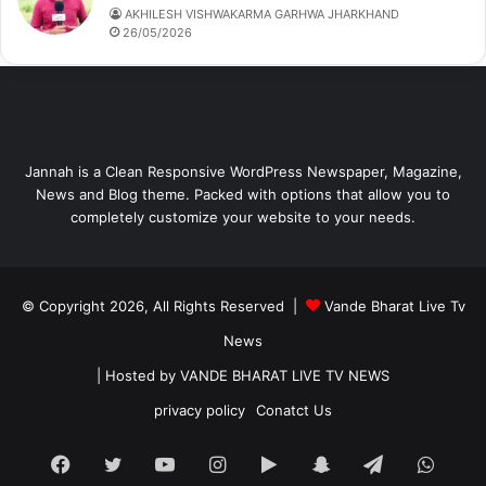
AKHILESH VISHWAKARMA GARHWA JHARKHAND
26/05/2026
Jannah is a Clean Responsive WordPress Newspaper, Magazine,
News and Blog theme. Packed with options that allow you to
completely customize your website to your needs.
© Copyright 2026, All Rights Reserved |
Vande Bharat Live Tv
News
| Hosted by
VANDE BHARAT LIVE TV NEWS
privacy policy
Conatct Us
Facebook
Twitter
YouTube
Instagram
Google
Snapchat
Telegram
What