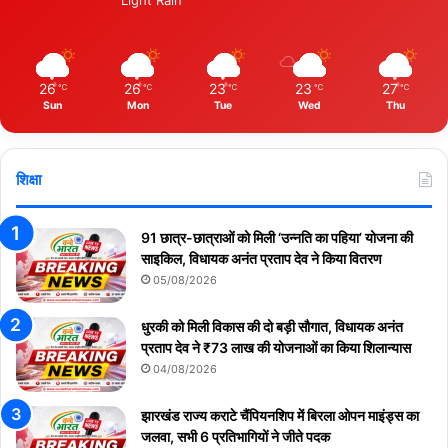
Light Rain
26
26
23
23
27
℃
℃
℃
℃
℃
Sun
Mon
Tue
Wed
Thu
शिक्षा
91 छात्र-छात्राओं को मिली ‘उन्नति का पहिया’ योजना की
साइकिल, विधायक अनंत प्रताप देव ने किया वितरण
05/08/2026
धुरकी को मिली विकास की दो बड़ी सौगात, विधायक अनंत
प्रताप देव ने ₹73 लाख की योजनाओं का किया शिलान्यास
04/08/2026
झारखंड राज्य कराटे चैंपियनशिप में बिरला ओपन माइंड्स का
जलवा, सभी 6 प्रतिभागियों ने जीते पदक