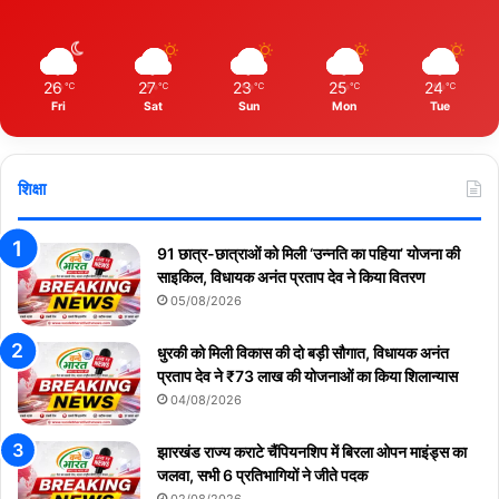
26
27
23
25
24
℃
℃
℃
℃
℃
Fri
Sat
Sun
Mon
Tue
शिक्षा
91 छात्र-छात्राओं को मिली ‘उन्नति का पहिया’ योजना की
साइकिल, विधायक अनंत प्रताप देव ने किया वितरण
05/08/2026
धुरकी को मिली विकास की दो बड़ी सौगात, विधायक अनंत
प्रताप देव ने ₹73 लाख की योजनाओं का किया शिलान्यास
04/08/2026
झारखंड राज्य कराटे चैंपियनशिप में बिरला ओपन माइंड्स का
जलवा, सभी 6 प्रतिभागियों ने जीते पदक