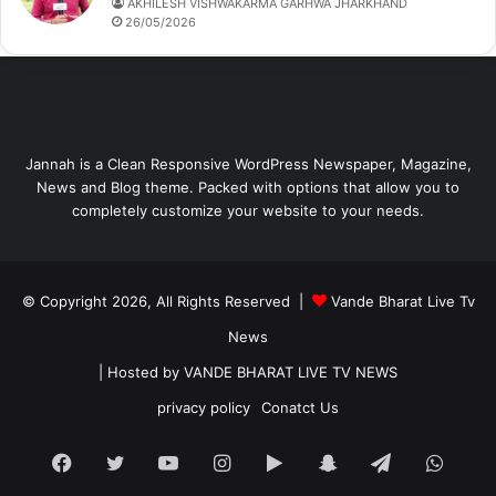
AKHILESH VISHWAKARMA GARHWA JHARKHAND
26/05/2026
Jannah is a Clean Responsive WordPress Newspaper, Magazine,
News and Blog theme. Packed with options that allow you to
completely customize your website to your needs.
© Copyright 2026, All Rights Reserved |
Vande Bharat Live Tv
News
| Hosted by
VANDE BHARAT LIVE TV NEWS
privacy policy
Conatct Us
Facebook
Twitter
YouTube
Instagram
Google
Snapchat
Telegram
What