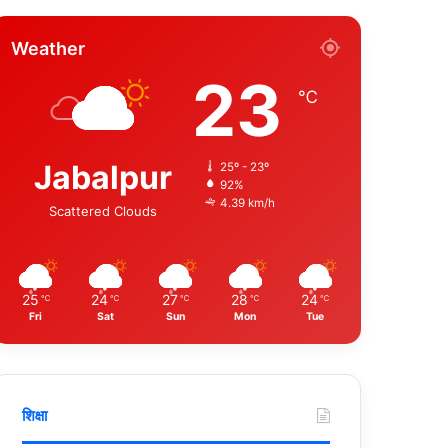
Weather
23
℃
Jabalpur
25º - 23º
92%
4.39 km/h
Scattered Clouds
25
24
27
28
24
℃
℃
℃
℃
℃
Fri
Sat
Sun
Mon
Tue
शिक्षा