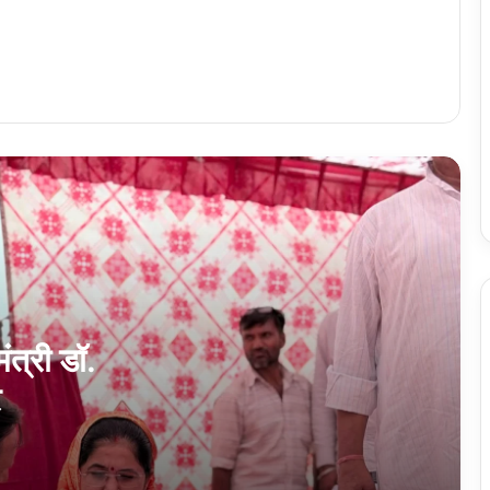
हरिद्वार पुलिस की मुस्तैदी से परिजनों से मिला बिछड़ा
मासूम।
सिद्धार्थनगर में बाढ़ राहत कार्यों का जायजा लेने पहुंची
राहत आयुक्त कार्यालय की टीम
सिद्धार्थनगर में “नशा मुक्त युवा-विकसित भारत”
सतना पुलिस ने अंधी हत्या का किया खुलासा, दोस्त
ही निकला दोस्त का हत्यारा
ंत्री डॉ.
र
वाराणसी: कबीरचौरा में बुजुर्ग महिला से चेन छीनने
वाले बिहार के दो शातिर गिरफ्तार