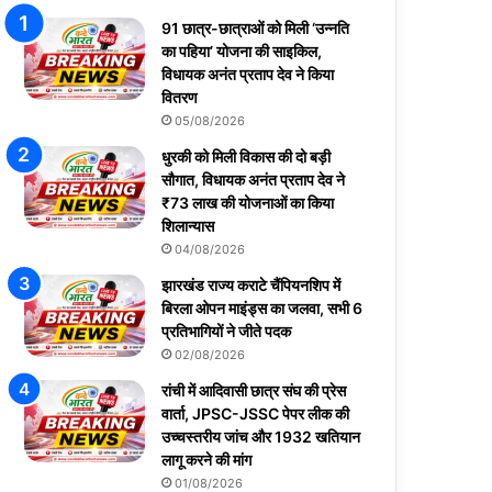
91 छात्र-छात्राओं को मिली ‘उन्नति
का पहिया’ योजना की साइकिल,
विधायक अनंत प्रताप देव ने किया
वितरण
05/08/2026
धुरकी को मिली विकास की दो बड़ी
सौगात, विधायक अनंत प्रताप देव ने
₹73 लाख की योजनाओं का किया
शिलान्यास
04/08/2026
झारखंड राज्य कराटे चैंपियनशिप में
बिरला ओपन माइंड्स का जलवा, सभी 6
प्रतिभागियों ने जीते पदक
02/08/2026
रांची में आदिवासी छात्र संघ की प्रेस
वार्ता, JPSC-JSSC पेपर लीक की
उच्चस्तरीय जांच और 1932 खतियान
लागू करने की मांग
01/08/2026