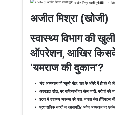
अजीत मिश्रा बस्ती यूपी
S
28
e
अजीत मिश्रा (खोजी)
n
d
a
n
स्वास्थ्य विभाग की खुल
e
m
ऑपरेशन, आखिर किसके स
a
i
‘यमराज की दुकान’?
l
‘बंद’ अस्पताल की ‘खुली’ पोल: रात के अंधेरे में हो रहे थ
अस्पताल सील, पर माफियाओं का खेल जारी; मरीजों की जान
इटवा में स्वास्थ्य व्यवस्था को धता: जनता सेवा हॉस्पि
प्रशासनिक सख्ती या खानापूर्ति? अवैध अस्पताल पर छापेम