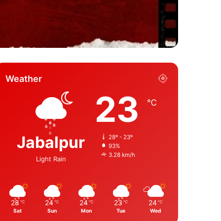
Weather
23
℃
Jabalpur
28º - 23º
93%
3.28 km/h
Light Rain
28
24
24
23
24
℃
℃
℃
℃
℃
Sat
Sun
Mon
Tue
Wed