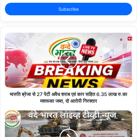
t
कोई जानकारी मिले तो तुरंत पुलिस से संपर्क करें।
e
r
y
o
u
Copy URL
r
E
m
a
i
l
a
d
d
मारुति ब्रेजा से 27 पेटी अवैध शराब एवं कार सहित 6.35 लाख रु.का
r
मशरूका जब्त, दो आरोपी गिरफ्तार
e
s
s