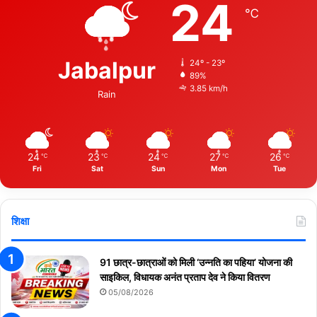
24
℃
Jabalpur
24º - 23º
89%
3.85 km/h
Rain
24
23
24
27
26
℃
℃
℃
℃
℃
Fri
Sat
Sun
Mon
Tue
शिक्षा
91 छात्र-छात्राओं को मिली ‘उन्नति का पहिया’ योजना की
साइकिल, विधायक अनंत प्रताप देव ने किया वितरण
05/08/2026