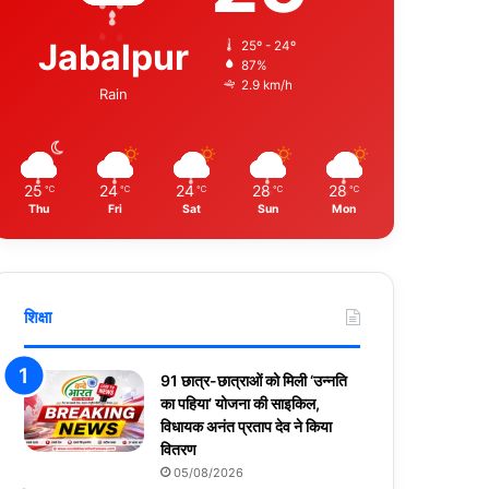
Jabalpur
25º - 24º
87%
2.9 km/h
Rain
25
24
24
28
28
℃
℃
℃
℃
℃
Thu
Fri
Sat
Sun
Mon
शिक्षा
91 छात्र-छात्राओं को मिली ‘उन्नति
का पहिया’ योजना की साइकिल,
विधायक अनंत प्रताप देव ने किया
वितरण
05/08/2026