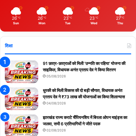
26
26
23
23
27
℃
℃
℃
℃
℃
Sun
Mon
Tue
Wed
Thu
शिक्षा
91 छात्र-छात्राओं को मिली ‘उन्नति का पहिया’ योजना की
साइकिल, विधायक अनंत प्रताप देव ने किया वितरण
05/08/2026
धुरकी को मिली विकास की दो बड़ी सौगात, विधायक अनंत
प्रताप देव ने ₹73 लाख की योजनाओं का किया शिलान्यास
04/08/2026
झारखंड राज्य कराटे चैंपियनशिप में बिरला ओपन माइंड्स का
जलवा, सभी 6 प्रतिभागियों ने जीते पदक
02/08/2026