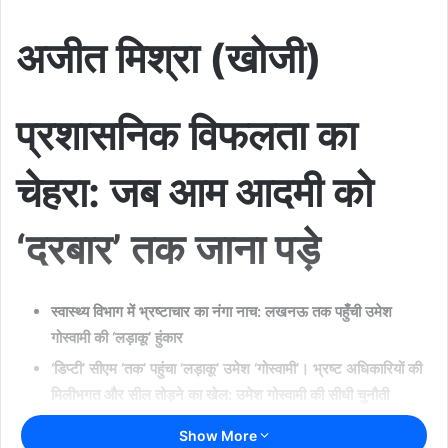
d
अजीत मिश्रा (खोजी)
a
n
e
प्रशासनिक विफलता का
m
a
i
चेहरा: जब आम आदमी को
l
‘दरबार’ तक जाना पड़े
स्वास्थ्य विभाग में भ्रष्टाचार का नंगा नाच: लखनऊ तक पहुँची उमेश
गोस्वामी की ‘लड़ाकू’ हुंकार
‘डिप्टी’ सीएम ‘तक’ पहुंचा ‘लड़ाकू’ उमेश ‘गोस्वामी’। भ्रष्ट अधिकारियों की
मिलीभगत और सील तोड़ने का खेल: उमेश गोस्वामी की सीधी चुनौती
Show More
बस्ती।
जब एक नागरिक को अपनी समस्या लेकर सूबे की राजधानी लखनऊ तक