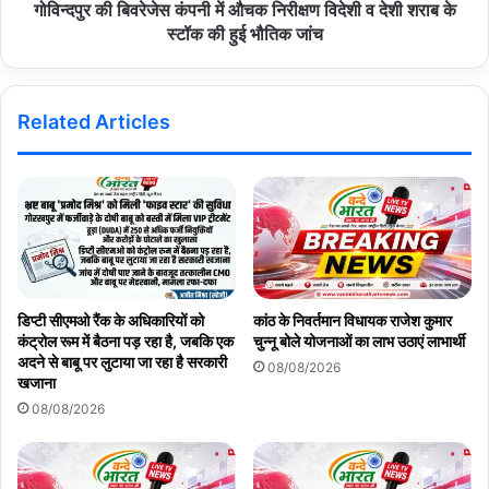
की शिकायत 27 जून 2026 को डीएम से की थी, लेकिन अब तक कोई ठोस
गोविन्दपुर की बिवरेजेस कंपनी में औचक निरीक्षण विदेशी व देशी शराब के
कार्रवाई नहीं हुई है। उनका कहना है कि डिप्टी सीएमओ के संरक्षण के कारण इन
स्टॉक की हुई भौतिक जांच
सेंटर संचालकों का हौसला बुलंद है। अब मांग की जा रही है कि उच्च स्तरीय टीम
बनाकर इस पूरे मामले की निष्पक्ष जांच हो और डा. एके चौधरी तथा सेंटर मालिकों
के खिलाफ सख्त कार्रवाई की जाए।
Related Articles
​अब वक्त आ गया है कि इन भ्रष्ट अधिकारियों और नियमों को ताक पर रखने वाले
सेंटरों के खिलाफ उच्च स्तरीय टीम बनाकर कार्रवाई की जाए। क्या प्रशासन अब
भी कुंभकर्णी नींद में सोता रहेगा, या जनता की इस ‘लड़ाकू’ आवाज को कोई ठोस
परिणाम मिलेगा?
डिप्टी सीएमओ रैंक के अधिकारियों को
कांठ के निवर्तमान विधायक राजेश कुमार
कंट्रोल रूम में बैठना पड़ रहा है, जबकि एक
चुन्नू बोले योजनाओं का लाभ उठाएं लाभार्थी
अदने से बाबू पर लुटाया जा रहा है सरकारी
08/08/2026
Copy URL
खजाना
08/08/2026