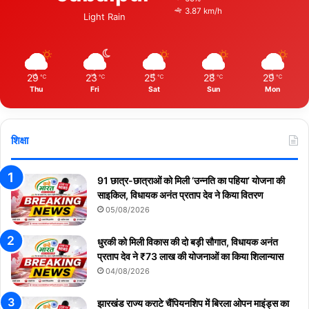
3.87 km/h
Light Rain
29
23
25
28
29
℃
℃
℃
℃
℃
Thu
Fri
Sat
Sun
Mon
शिक्षा
91 छात्र-छात्राओं को मिली ‘उन्नति का पहिया’ योजना की
साइकिल, विधायक अनंत प्रताप देव ने किया वितरण
05/08/2026
धुरकी को मिली विकास की दो बड़ी सौगात, विधायक अनंत
प्रताप देव ने ₹73 लाख की योजनाओं का किया शिलान्यास
04/08/2026
झारखंड राज्य कराटे चैंपियनशिप में बिरला ओपन माइंड्स का