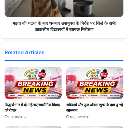
मालनू तथा सुमेरपुर के बलूपुरा व बलाना में सेवा शिविर आयोजित किए जाएंगे।
गुरुवार 2 जुलाई को पाली उपखण्ड क्षेत्र की ग्राम पंचायत सोडावास, रोहट के राणा,
सोजत के गागुड़ा व झुपेलाव, मारवाड़ जंक्शन के हिंगोला खुर्द व भीमालिया, देसूरी के
गढ़वा की घटना के बाद धनबाद उपायुक्त के निर्देश पर जिले के सभी
आवासीय विद्यालयों में व्यापक निरीक्षण
दादाई, रानी के जीवन्द कला, बाली के ठंडी बेरी व आमलिया तथा सुमेरपुर के बांकली
में ग्रामीण सेवा शिविर आयोजित किए जाएंगे।
Related Articles
Copy URL
सिद्धार्थनगर में दो महिलाएं समलैंगिक विवाह
सब्जियों और फूड ऑयल शुगर के दाम छू रहे
को तैयार
आसमान,
06/08/2026
06/08/2026