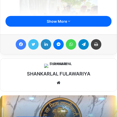
Show More
Facebook
Twitter
LinkedIn
Messenger
WhatsApp
Telegram
Print
SHANKARLAL FULAWARIYA
We
bsi
te
पाली, 29
जून। राज्य सरकार के निर्देशानुसार आयोजित किए जा रहे ग्रामीण सेवा
शिविरों के माध्यम से ग्रामीणजनों की समस्याओं का समाधान किया जा रहा है तथा
विभिन्न जनकल्याणकारी योजनाओं का लाभ भी प्रदान किया जा रहा है।