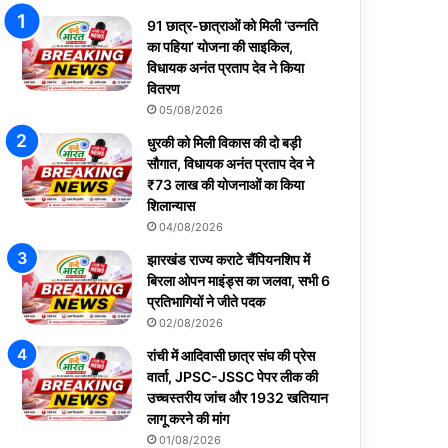
91 छात्र-छात्राओं को मिली ‘उन्नति
का पहिया’ योजना की साइकिल,
विधायक अनंत प्रताप देव ने किया
वितरण
05/08/2026
धुरकी को मिली विकास की दो बड़ी
सौगात, विधायक अनंत प्रताप देव ने
₹73 लाख की योजनाओं का किया
शिलान्यास
04/08/2026
झारखंड राज्य कराटे चैंपियनशिप में
बिरला ओपन माइंड्स का जलवा, सभी 6
प्रतिभागियों ने जीते पदक
02/08/2026
रांची में आदिवासी छात्र संघ की प्रेस
वार्ता, JPSC-JSSC पेपर लीक की
उच्चस्तरीय जांच और 1932 खतियान
लागू करने की मांग
01/08/2026