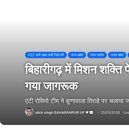
A2Z सभी खबर सभी जिले की
अन्य खबरे
उत्तर प्रदेश
ताज़ा खबर
बिहारीगढ़ में मिशन शक्
गया जागरूक
एंटी रोमियो टीम ने बुग्गावाला तिराहे पर चला
alick singh SAHARANPUR UP
Follow
Send
25/05/2026
Las
on
an
Twitter
email