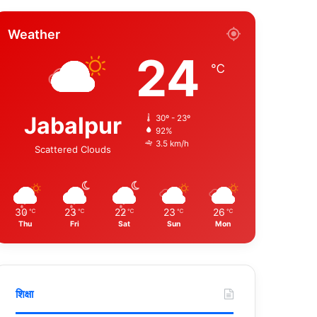
Weather
24
℃
Jabalpur
30º - 23º
92%
3.5 km/h
Scattered Clouds
30
23
22
23
26
℃
℃
℃
℃
℃
Thu
Fri
Sat
Sun
Mon
शिक्षा