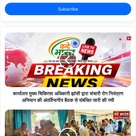
t
??? ???: -15.0??
e
r
y
o
u
r
E
m
a
i
l
a
d
d
कार्यालय मुख्य चिकित्सा अधिकारी झांसी द्वारा संचारी रोग नियंत्रण
r
अभियान की अंतर्विभागीय बैठक से संबंधित जारी की गयी
e
s
s
???: ????? ?????? ??????
????? ???
????? ???: 353? (?????)