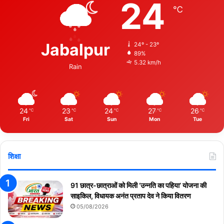
24
℃
Jabalpur
24º - 23º
89%
5.32 km/h
Rain
24
23
24
27
26
℃
℃
℃
℃
℃
Fri
Sat
Sun
Mon
Tue
शिक्षा
91 छात्र-छात्राओं को मिली ‘उन्नति का पहिया’ योजना की
साइकिल, विधायक अनंत प्रताप देव ने किया वितरण
05/08/2026