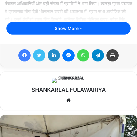
पंचायत अधिकारियों और बड़ी संख्या में ग्रामीणों ने भाग लिया। खारड़ा ग्राम पंचायत
में प्रशासक गीगा देवी भंवरलाल बावरी की अध्यक्षता में ग्राम सभा आयोजित की
गई। इसमें वीडीओ श्याम सिंह विश्नोई, कनिष्ठ लिपिक मोनिका कंवर, रमेश सिंह ,
कृषि पर्यवेक्षक अमीषा चावला सहित कई ग्रामीण उपस्थित रहे।
Show More
Facebook
Twitter
LinkedIn
Messenger
WhatsApp
Telegram
Print
SHANKARLAL FULAWARIYA
We
bsi
te