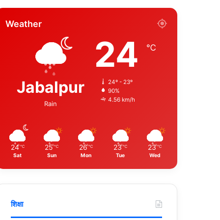
Weather
24
℃
Jabalpur
24º - 23º
90%
4.56 km/h
Rain
24
25
26
23
23
℃
℃
℃
℃
℃
Sat
Sun
Mon
Tue
Wed
शिक्षा