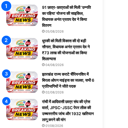
91 छात्र-छात्राओं को मिली ‘उन्नति
का पहिया’ योजना की साइकिल,
विधायक अनंत प्रताप देव ने किया
वितरण
05/08/2026
धुरकी को मिली विकास की दो बड़ी
सौगात, विधायक अनंत प्रताप देव ने
₹73 लाख की योजनाओं का किया
शिलान्यास
04/08/2026
झारखंड राज्य कराटे चैंपियनशिप में
बिरला ओपन माइंड्स का जलवा, सभी 6
प्रतिभागियों ने जीते पदक
02/08/2026
रांची में आदिवासी छात्र संघ की प्रेस
वार्ता, JPSC-JSSC पेपर लीक की
उच्चस्तरीय जांच और 1932 खतियान
लागू करने की मांग
01/08/2026