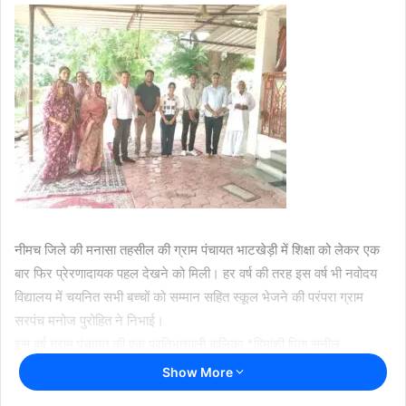
नीमच जिले की मनासा तहसील की ग्राम पंचायत भाटखेड़ी में शिक्षा को लेकर एक
बार फिर प्रेरणादायक पहल देखने को मिली। हर वर्ष की तरह इस वर्ष भी नवोदय
विद्यालय में चयनित सभी बच्चों को सम्मान सहित स्कूल भेजने की परंपरा ग्राम
सरपंच मनोज पुरोहित ने निभाई।
इस वर्ष ग्राम पंचायत की एक प्रतिभाशाली बालिका *हिमांशी पिता सुनील
प्रजापति* *92 प्रसेंट* का रतलाम संभाग स्थित *कालूखेड़ा नवोदय विद्यालय*
Show More
में चयन हुआ है। यह पूरे गांव के लिए गर्व का विषय है।