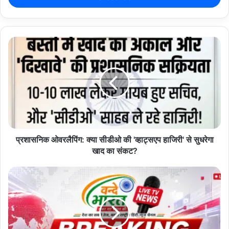
r
y
o
u
r
E
m
a
i
l
a
d
d
प्रशासनिक ओवरलैपिंग: क्या सीडीओ की 'व्हाट्सएप हाजिरी' से सुधरेगा
r
खाद का संकट?
e
s
s