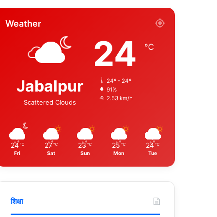
Weather
24
℃
Jabalpur
24º - 24º
91%
2.53 km/h
Scattered Clouds
24
27
23
25
24
℃
℃
℃
℃
℃
Fri
Sat
Sun
Mon
Tue
शिक्षा