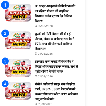
91 छात्र-छात्राओं को मिली ‘उन्नति
का पहिया’ योजना की साइकिल,
विधायक अनंत प्रताप देव ने किया
वितरण
05/08/2026
धुरकी को मिली विकास की दो बड़ी
सौगात, विधायक अनंत प्रताप देव ने
₹73 लाख की योजनाओं का किया
शिलान्यास
04/08/2026
झारखंड राज्य कराटे चैंपियनशिप में
बिरला ओपन माइंड्स का जलवा, सभी 6
प्रतिभागियों ने जीते पदक
02/08/2026
रांची में आदिवासी छात्र संघ की प्रेस
वार्ता, JPSC-JSSC पेपर लीक की
उच्चस्तरीय जांच और 1932 खतियान
लागू करने की मांग
01/08/2026