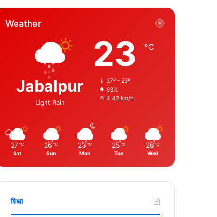
Weather
23
℃
Jabalpur
27º - 23º
93%
4.42 km/h
Light Rain
27
26
23
25
26
℃
℃
℃
℃
℃
Sat
Sun
Mon
Tue
Wed
शिक्षा