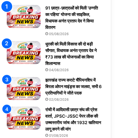
91 छात्र-छात्राओं को मिली ‘उन्नति
का पहिया’ योजना की साइकिल,
विधायक अनंत प्रताप देव ने किया
वितरण
05/08/2026
धुरकी को मिली विकास की दो बड़ी
सौगात, विधायक अनंत प्रताप देव ने
₹73 लाख की योजनाओं का किया
शिलान्यास
04/08/2026
झारखंड राज्य कराटे चैंपियनशिप में
बिरला ओपन माइंड्स का जलवा, सभी 6
प्रतिभागियों ने जीते पदक
02/08/2026
रांची में आदिवासी छात्र संघ की प्रेस
वार्ता, JPSC-JSSC पेपर लीक की
उच्चस्तरीय जांच और 1932 खतियान
लागू करने की मांग
01/08/2026