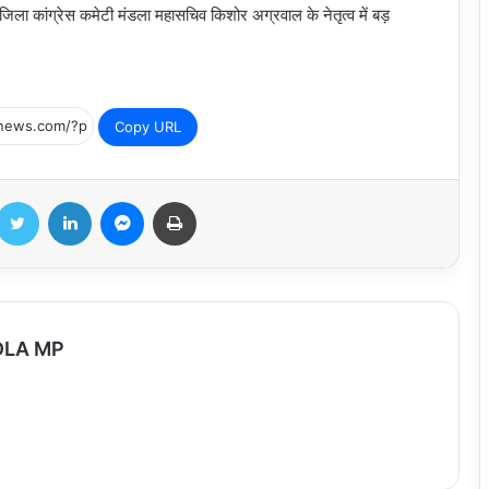
ा कांग्रेस कमेटी मंडला महासचिव किशोर अग्रवाल के नेतृत्व में बड़
Copy URL
Twitter
LinkedIn
Messenger
Print
छतरपुर जिले की शराब दुकानों पर आबकारी का
एक्शन
DLA MP
मनासा के लाल ने किया कमाल – देश सेवा के लिए
चयनित
सरकार से सार्थक वार्ता के बाद सफाई कर्मचारीगण