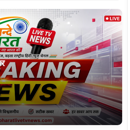
अपने काम पर लौटे।
कांठ के निवर्तमान विधायक राजेश कुमार चुन्नू बोले
योजनाओं का लाभ उठाएं लाभार्थी
कांठ विधायक कमाल अख्तर ने सुनीं फरियादियों की
समस्याएं
पर
डीएमएफटी की अंतर-विभागीय समीक्षा सह समन्वय
बैठक संपन्न विभागों के बीच बेहतर समन्वय बनाकर
योजनाओं का लाभ आम जनता तक पहुंचाने का निर्देश
केन्दुआडीह में धनबाद-बोकारो क्षतिग्रस्त सड़क की
खुदाई शुरू
हरदोई में नौकरों ने मलिक को नशीला पदार्थ खिलाकर