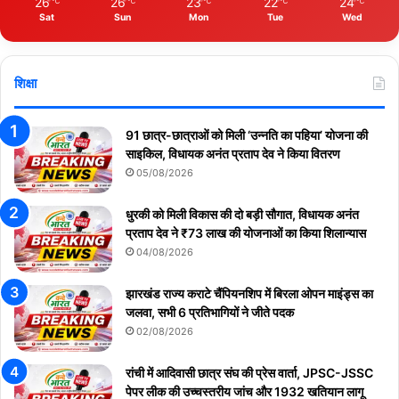
26
26
23
22
24
℃
℃
℃
℃
℃
Sat
Sun
Mon
Tue
Wed
शिक्षा
91 छात्र-छात्राओं को मिली ‘उन्नति का पहिया’ योजना की
साइकिल, विधायक अनंत प्रताप देव ने किया वितरण
05/08/2026
धुरकी को मिली विकास की दो बड़ी सौगात, विधायक अनंत
प्रताप देव ने ₹73 लाख की योजनाओं का किया शिलान्यास
04/08/2026
झारखंड राज्य कराटे चैंपियनशिप में बिरला ओपन माइंड्स का
जलवा, सभी 6 प्रतिभागियों ने जीते पदक
02/08/2026
रांची में आदिवासी छात्र संघ की प्रेस वार्ता, JPSC-JSSC
पेपर लीक की उच्चस्तरीय जांच और 1932 खतियान लागू