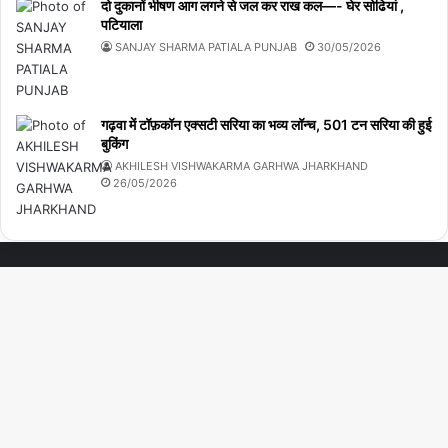
दो दुकानों भीषण आग लगने से जल कर राख कल—- घेर सोढियां ,
पटियाला
SANJAY SHARMA PATIALA PUNJAB
30/05/2026
गढ़वा में टॉफ़कॉन एक्सटी सरिया का भव्य लॉन्च, 501 टन सरिया की हुई
बुकिंग
AKHILESH VISHWAKARMA GARHWA JHARKHAND
26/05/2026
Jannah is a Clean Responsive WordPress Newspaper, Magazine,
Ba
News and Blog theme. Packed with options that allow you to
completely customize your website to your needs.
to
to