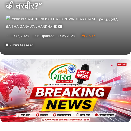
की तस्वीर?”
SAKENDRA
BAITHA GARHWA JHARKHAND
Send
an
11/05/2026
Last Updated: 11/05/2026
2,502
email
2 minutes read