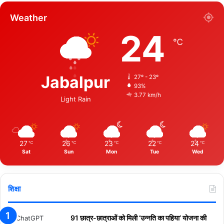
Weather
24
℃
Jabalpur
27º - 23º
93%
3.77 km/h
Light Rain
27
26
23
22
24
℃
℃
℃
℃
℃
Sat
Sun
Mon
Tue
Wed
शिक्षा
91 छात्र-छात्राओं को मिली ‘उन्नति का पहिया’ योजना की