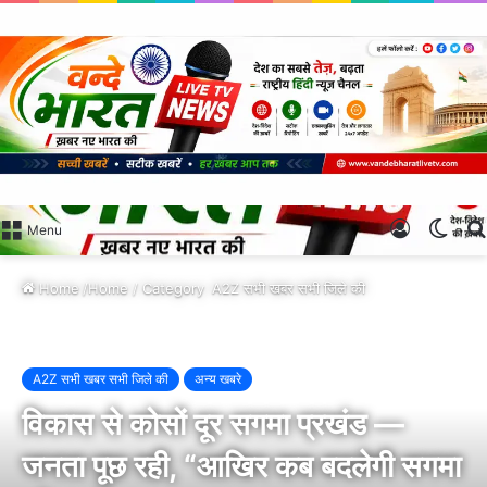
Log
Swit
Menu
In
skin
Home
/Home / Category
A2Z सभी खबर सभी जिले की
A2Z सभी खबर सभी जिले की
अन्य खबरे
विकास से कोसों दूर सगमा प्रखंड —
जनता पूछ रही, “आखिर कब बदलेगी सगमा