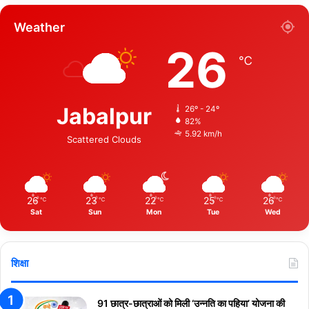
Weather
26
℃
Jabalpur
26º - 24º
82%
5.92 km/h
Scattered Clouds
26
23
22
25
26
℃
℃
℃
℃
℃
Sat
Sun
Mon
Tue
Wed
शिक्षा
91 छात्र-छात्राओं को मिली ‘उन्नति का पहिया’ योजना की