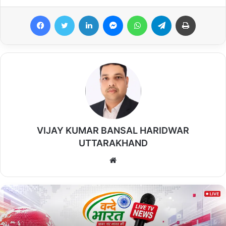
जिसमें आगामी 5 जुलाई
Facebook
Twitter
LinkedIn
Messenger
WhatsApp
Telegram
Print
2026 को होने वाले निशुल्क
वैवाहिक परिचय सम्मेलन पर
विचार विमर्श कर निम्न निर्णय
लिए गए।
VIJAY KUMAR BANSAL HARIDWAR
UTTARAKHAND
We
bsi
te
प्रदेश अध्यक्ष विनय गोयल एवं महानगर अध्यक्ष विनोद गोयल ने संयुक्त रूप से
बैठक को संबोधित करते हुए कहा कि इस वर्ष संस्था द्वारा नवा वैवाहिक परिचय
सम्मेलन आयोजित किया जा रहा है जो इस वर्ष निशुल्क रहेगा फार्म अथवा आवेदन