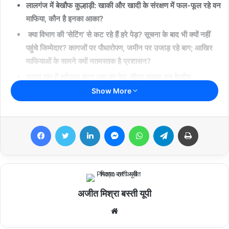
लालगंज में बेखौफ कुल्हाड़ी: खाकी और खादी के संरक्षण में फल-फूल रहे वन
माफिया, कौन है इनका आका?
क्या विभाग की ‘सेटिंग’ से कट रहे हैं हरे पेड़? सूचना के बाद भी क्यों नहीं
पहुंचे जिम्मेदार? कागजों पर पौधारोपण, जमीन पर उजाड़ रहे बाग; आखिर
माफियाओं के सामने क्यों नतमस्तक है प्रशासन?
पसड़ा गांव में सरेआम कटा आम का पेड़; डीएम साहब! इन बेखौफ
लकड़कट्टों पर कब कसेगा कानूनी शिकंजा? लालगंज में हरियाली का
Show More
विनाश, ग्रामीणों में उबाल, कार्रवाई के नाम पर ढाक के तीन पात!
बेखौफ माफिया, लाचार प्रशासन और कटती हरियाली; पसड़ा गांव से
Facebook
Twitter
LinkedIn
Messenger
WhatsApp
Telegram
Print
ग्राउंड रिपोर्ट। लालगंज में माफियाओं का तांडव, सरेआम काटा हरा पेड़,
मुकदमा दर्ज करने की मांग तेज।
बस्ती में गजब का ‘ग्रीन मिशन’: एक तरफ लग रहे पौधे, दूसरी तरफ माफिया
सरेआम साफ कर रहे हरे बाग! वाह रे प्रशासन! माफिया काट ले गए हरा पेड़
और जिम्मेदार कर्मचारी अब तक देख रहे हैं ‘मुहूर्त’।
अजीत मिश्रा बस्ती यूपी
We
बस्ती।
एक तरफ सरकार ‘हरिशंकरी’ और ‘अमृत वन’ के नाम पर करोड़ों रुपए पानी
bsi
की तरह बहाकर पौधारोपण का ढोंग रच रही है, तो दूसरी तरफ बस्ती जिले के