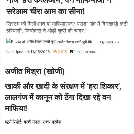
सरेआम चीरा आम का सीना!
सिस्टम की मिलीभगत या माफियाराज? पसड़ा गांव में दिनदहाड़े कटी
हरियाली, जिम्मेदारों ने ओढ़ी चुप्पी की चादर।
अजीत मिश्रा बस्ती यूपी
S
11/05/2026
e
Last Updated: 11/05/2026
2,515
1 minute read
n
d
अजीत मिश्रा (खोजी)
a
n
खाकी और खादी के संरक्षण में ‘हरा शिकार’,
e
m
लालगंज में कानून को ठेंगा दिखा रहे वन
a
माफिया!
i
l
ब्यूरो रिपोर्ट: बस्ती मंडल, उत्तर प्रदेश