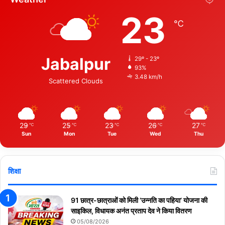
23
℃
Jabalpur
29º - 23º
93%
3.48 km/h
Scattered Clouds
29
25
23
26
27
℃
℃
℃
℃
℃
Sun
Mon
Tue
Wed
Thu
शिक्षा
91 छात्र-छात्राओं को मिली ‘उन्नति का पहिया’ योजना की
साइकिल, विधायक अनंत प्रताप देव ने किया वितरण
05/08/2026