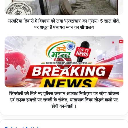
l
हड़कंप मच गया है। अब देखना यह है कि प्रशासन इन मछली बाज़ार जैसे फैले
a
d
जालसाजों पर और कितनी सख्ती बरतता है।
d
मरवटिया तिवारी में विकास को लगा 'भ्रष्टाचार' का ग्रहण: 5 साल बीते,
r
पर अधूरा है पंचायत भवन का शौचालय
e
s
s
Copy URL
सिंगरौली को मिले नए पुलिस कप्तान अपराध नियंत्रण पर रहेगा फोकस
एवं सड़क हादसों पर सख्ती के संकेत, यातायात नियम तोड़ने वालों पर
होगी कार्यवाही।