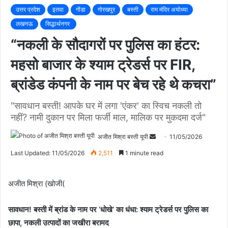
उत्तर प्रदेश
इतवा
गोंडा
गोरखपुर
बस्ती
राम मंदिर अयोध्या
लखनऊ
सिद्धार्थनगर
“नकली के सौदागरों पर पुलिस का हंटर:
महसो बाजार के श्याम ट्रेडर्स पर FIR,
ब्रांडेड कंपनी के नाम पर बेच रहे थे कचरा”
"सावधान बस्ती! आपके घर में लगा 'एंकर' का स्विच नकली तो
नहीं? नामी दुकान पर मिला फर्जी माल, मालिक पर मुकदमा दर्ज"
अजीत मिश्रा बस्ती यूपी
S
11/05/2026
e
Last Updated: 11/05/2026
2,511
1 minute read
n
d
अजीत मिश्रा (खोजी(
a
n
सावधान! बस्ती में ब्रांड के नाम पर ‘धोखे’ का धंधा: श्याम ट्रेडर्स पर पुलिस का
e
छापा, नकली उत्पादों का जखीरा बरामद
m