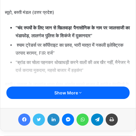
a
i
ब्यूरो, बस्ती मंडल (उत्तर प्रदेश)
l
“चंद रुपयों के लिए जान से खिलवाड़! पैनासोनिक के नाम पर जालसाजी का
भंडाफोड़, लालगंज पुलिस के शिकंजे में दुकानदार”
श्याम ट्रेडर्स पर कॉपीराइट का छापा, भारी मात्रा में नकली इलेक्ट्रिक
उत्पाद बरामद, FIR दर्ज”
“ब्रांड का चोला पहनकर धोखाधड़ी करने वालों की अब खैर नहीं, मैनेजर ने
दर्ज कराया मुकदमा, महसो बाजार में हड़कंप”
बस्ती। जनपद के लालगंज थाना क्षेत्र अंतर्गत महसो बाजार में ब्रांडेड कंपनियों के
नाम पर उपभोक्ताओं की जेब काटने और उनकी सुरक्षा से खिलवाड़ करने वाले एक
Show More
बड़े रैकेट का भंडाफोड़ हुआ है। प्रसिद्ध कंपनी ‘पैनासोनिक’ के नाम पर नकली
‘एंकर’ इलेक्ट्रिकल उत्पाद बेचने वाले श्याम ट्रेडर्स के मालिक महेश गुप्ता के
Facebook
Twitter
LinkedIn
Messenger
WhatsApp
Telegram
Print
खिलाफ पुलिस ने कड़ा शिकंजा कस दिया है।
मैनेजर की मुस्तैदी से बेनकाब हुआ फर्जीवाड़ा